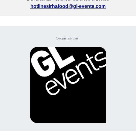
hotlinesirhafood@gl-events.com
Organisé par :