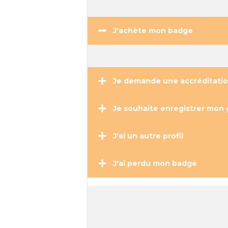
J'achète mon badge
Je demande une accréditati
Je souhaite enregistrer mon 
J'ai un autre profil
J'ai perdu mon badge